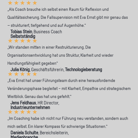
★
★
★
★
★
„Als Coach brauche ich selbst einen Raum für Reflexion und
Qualitätssicherung. Die Fallsupervision mit Eva Ernst gibt mir genau das
— strukturiert, tiefgehend und auf Augenhöhe.“
Tobias Stein
, Business Coach
Selbstständig
★
★
★
★
★
„Wir standen mitten in einer Restrukturierung. Die
Organisationsentwicklung hat uns Struktur, Klarheit und wieder
Handlungsfähigkeit gegeben“
Julia König
, Geschäftsführerin,
Technologieberatung
★
★
★
★
★
„Eva Ernst hat unser Führungsteam durch eine herausfordernde
Veränderungsphase begleitet – mit Klarheit, Empathie und strategischem
Weitblick. Genau das hat uns gefehlt.“
Jens Feldhaus
, HR Director,
Industrieunternehmen
★
★
★
★
★
„Im Coaching habe ich nicht nur Führung neu verstanden, sondern auch
mich selbst. Ein klarer Kompass für schwierige Situationen.“
Daniela Schulte
, Bereichsleiterin,
Medienbranche