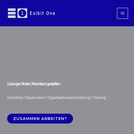
Zum
Inhalt
springen
Lösungen finden. Wachstum gestalten.
Coaching | Supervision | Organisationsentwicklung | Training
ZUSAMMEN ARBEITEN?